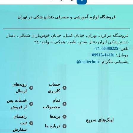
فروشگاه لوازم آموزشی و مصرفی دندانپزشکی در تهران
فروشگاه مرکزی: تهران، خیابان کمیل، خیابان خوش‌یاران شمالی، پاساژ
دندانپزشکی ایران دنتال سنتر، طبقه: همکف – واحد: ۳۸
تلفن:
66380225
-۰۲۱
موبایل:
09915414101
پشتیبانی تلگرام:
dentechnic
@
حساب
رویه‌های
کاربری
ارسال
تمام
خدمات پس
محصولات
از فروش
برندها
راهنمای
لینک‌های سریع
ثبت
درباره ما
سفارش