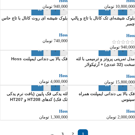
Hoss
Hoss
10,800,000
تومان
940,000
تومان
+
-
+
-
بلوک شیشه‌ای تک کانال با تاج و پالپ
بلوک شیشه ای روت کانال با تاج حاس
چمبر
Hoss
Hoss
740,000
تومان
940,000
تومان
+
-
+
-
مدل تمرینی پروتز و ترمیمی با لثه
فک بالا بی دندانی ایمپلنت Hoss
سخت (32 عددی) + آرتیکولار
Hoss
Hoss
4,000,000
تومان
15,800,000
تومان
+
-
+
-
فک بالا بی دندانی ایمپلنت همراه
لثه یدکی فک پایین (بافت نرم یدکی
سینوس
تک فک) کدهای HT208 و HT207
Hoss
Hoss
2,000,000
تومان
1,300,000
تومان
→
3
2
1