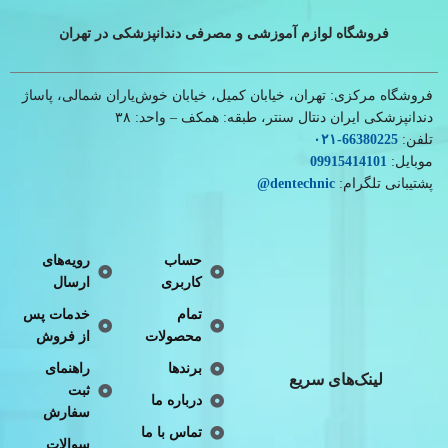
فروشگاه لوازم آموزشی و مصرفی دندانپزشکی در تهران
فروشگاه مرکزی: تهران، خیابان کمیل، خیابان خوش‌یاران شمالی، پاساژ
دندانپزشکی ایران دنتال سنتر، طبقه: همکف – واحد: ۳۸
تلفن:
66380225
-۰۲۱
موبایل:
09915414101
پشتیبانی تلگرام:
dentechnic
@
حساب
رویه‌های
کاربری
ارسال
تمام
خدمات پس
محصولات
از فروش
برندها
راهنمای
لینک‌های سریع
ثبت
درباره ما
سفارش
تماس با ما
سوالات