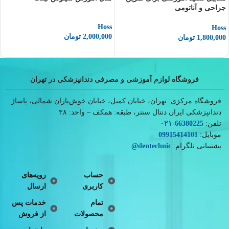
جراحی و آناتومی
Hoss
Hoss
2,000,000
تومان
1,800,000
تومان
فروشگاه لوازم آموزشی و مصرفی دندانپزشکی در تهران
فروشگاه مرکزی: تهران، خیابان کمیل، خیابان خوش‌یاران شمالی، پاساژ
دندانپزشکی ایران دنتال سنتر، طبقه: همکف – واحد: ۳۸
تلفن:
66380225
-۰۲۱
موبایل:
09915414101
پشتیبانی تلگرام:
dentechnic
@
حساب
رویه‌های
کاربری
ارسال
تمام
خدمات پس
محصولات
از فروش