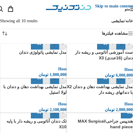
Skip to main content
منو
خانه
/
نمایشی
Showing all 10 results
مشاهده فیلترها
+
-
+
-
ست آموزشی آناتومی و ریشه دار
مدل نمایشی پاتولوژی دندان
دندان (16عددی) X3
Hoss
Hoss
1,800,000
تومان
6,000,000
تومان
+
-
+
-
مدل نمایشی بهداشت دهان و دندان X2
مدل نمایشی بهداشت دهان و دندان با
با دندانهای ریشه دار
لولا استیل
Hoss
Hoss
2,800,000
تومان
2,100,000
تومان
+
-
هندپیس جراحی/MAX Surgical
تک دندان آناتومی و ریشه دار با پایه
X10
hand piece