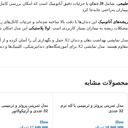
طبیعی
، شامل
28 دندان
با جزئیات دقیق آناتومیک است که امکان بررسی کامل سا
بیماران به‌راحتی جابه‌جا کرد.
ریشه‌های آناتومیک
این دندان‌ها با دقت بالا ساخته شده‌اند و جزئیات کانال‌ها
مشکلات ریشه به بیماران بسیار کاربردی است.
لولا پلاستیکی
این مدل امکان با
مدل نمایشی بهداشت دهان و دندان X2 حمل و نگهد
مقاوم هستند. مدل نمایشی X2 برای آموزشگاه‌های دندانپزشکی، کلینیک‌ها و دندانپزشکانی که به دنبال ابزاری دقیق برای آموزش و ارتباط با بیماران هستند، انتخابی ایده‌آل است.
محصولات مشابه
مدل تمرینی پروتز و ترمیمی با لثه نرم
مدل تمرینی پروتز و ترمیمی با
32 عددی
32 عددی و آرتیکولاتور
Hoss
Hoss
10,800,000
تومان
17,600,000
تومان