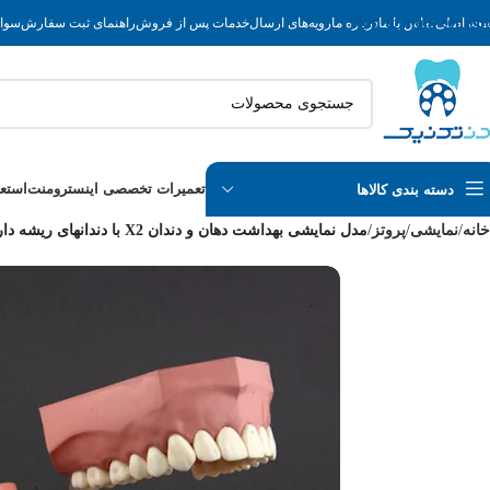
Skip to main content
حه اصلی
تماس با ما
درباره ما
رویه‌های ارسال
خدمات پس از فروش
راهنمای ثبت سفارش
سوال
تعمیرات تخصصی اینسترومنت
استع
دسته بندی کالاها
خانه
/
نمایشی
/
پروتز
/
مدل نمایشی بهداشت دهان و دندان X2 با دندانهای ریشه دار