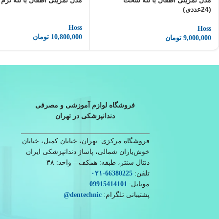
مدل تمرینی اطفال با لثه سخت
مدل تمرینی اطفال با لثه نرم (24عددی
(24عددی)
Hoss
Hoss
10,800,000
تومان
9,000,000
تومان
فروشگاه لوازم آموزشی و مصرفی
دندانپزشکی در تهران
فروشگاه مرکزی: تهران، خیابان کمیل، خیابان
خوش‌یاران شمالی، پاساژ دندانپزشکی ایران
دنتال سنتر، طبقه: همکف – واحد: ۳۸
تلفن:
66380225
-۰۲۱
موبایل:
09915414101
پشتیبانی تلگرام:
dentechnic
@