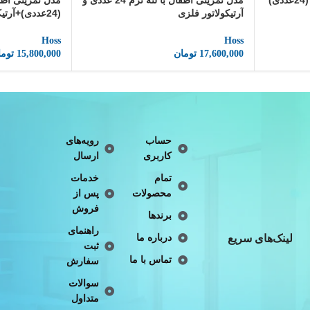
)
مدل تمرینی اطفال با لثه نرم 24 عددی و
مدل تمرینی اطف
آرتیکولاتور فلزی
(24عددی)+آرتیکولاتور
Hoss
Hoss
17,600,000
تومان
15,800,000
توما
حساب
رویه‌های
کاربری
ارسال
تمام
خدمات
محصولات
پس از
فروش
برندها
راهنمای
لینک‌های سریع
درباره ما
ثبت
تماس با ما
سفارش
سوالات
متداول