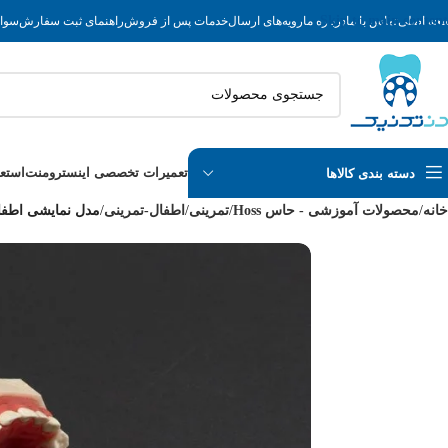
Skip to main content
حه اصلی
تماس با ما
درباره ما
رویه‌های ارسال
خدمات پس از فروش
راهنمای ثبت سفارش
سوال
تعمیرات تخصصی اینسترومنت
استع
دسته بندی کالاها
خانه
/
محصولات آموزشی - حاس Hoss
/
تمرینی
/
اطفال-تمرینی
/
مدل نمایشی اطفال 