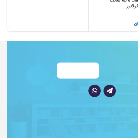
ال با لثه سخت
ن