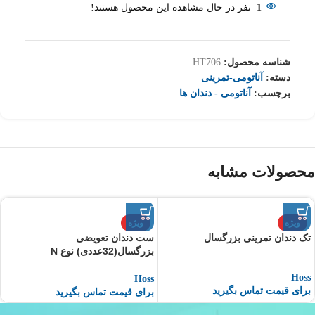
1
نفر در حال مشاهده این محصول هستند!
شناسه محصول:
HT706
دسته:
آناتومی-تمرینی
برچسب:
آناتومی - دندان ها
محصولات مشابه
ویژه
ویژه
تک دندان تمرینی بزرگسال
ست دندان تعویضی
بزرگسال(32عددی) نوع N
Hoss
Hoss
برای قیمت تماس بگیرید
برای قیمت تماس بگیرید