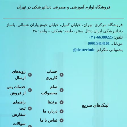
فروشگاه لوازم آموزشی و مصرفی دندانپزشکی در تهران
فروشگاه مرکزی: تهران، خیابان کمیل، خیابان خوش‌یاران شمالی، پاساژ
دندانپزشکی ایران دنتال سنتر، طبقه: همکف – واحد: ۳۸
تلفن:
66380225
-۰۲۱
موبایل:
09915414101
پشتیبانی تلگرام:
dentechnic
@
حساب
رویه‌های
کاربری
ارسال
تمام
خدمات پس
محصولات
از فروش
برندها
راهنمای
لینک‌های سریع
ثبت
درباره ما
سفارش
تماس با ما
سوالات