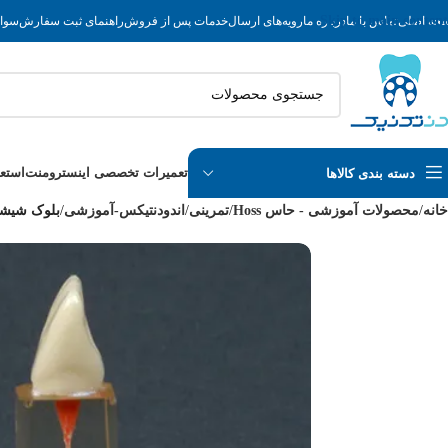
Skip to main content
حه اصلی
تماس با ما
درباره ما
رویه‌های ارسال
خدمات پس از فروش
راهنمای ثبت سفارش
سوال
تعمیرات تخصصی اینسترومنت
استع
دسته بندی کالاها
خانه
/
محصولات آموزشی - حاس Hoss
/
تمرینی
/
اندودنتیکس-آموزشی
/
بلوک شیشه 