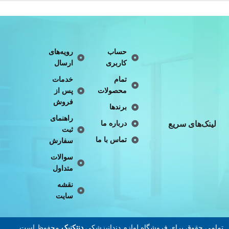
حساب
رویه‌های
کاربری
ارسال
تمام
خدمات
محصولات
پس از
فروش
برندها
راهنمای
لینک‌های سریع
درباره ما
ثبت
تماس با ما
سفارش
سوالات
متداول
نقشه
سایت
تمامی حقوق برای فروشگاه لوازم دندانپزشکی
دنتکنیک
محفوظ است.