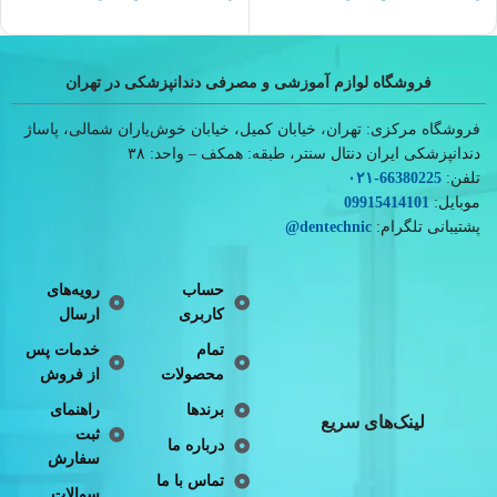
فروشگاه لوازم آموزشی و مصرفی دندانپزشکی در تهران
فروشگاه مرکزی: تهران، خیابان کمیل، خیابان خوش‌یاران شمالی، پاساژ
دندانپزشکی ایران دنتال سنتر، طبقه: همکف – واحد: ۳۸
تلفن:
66380225
-۰۲۱
موبایل:
09915414101
پشتیبانی تلگرام:
dentechnic
@
حساب
رویه‌های
کاربری
ارسال
تمام
خدمات پس
محصولات
از فروش
برندها
راهنمای
لینک‌های سریع
ثبت
درباره ما
سفارش
تماس با ما
سوالات