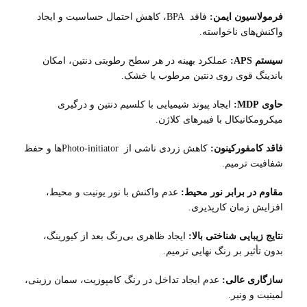
فرمولاسیون ایمن:
فاقد BPA، کاهش احتمال حساسیت و ایجاد
واکنش‌های ناخواسته.
سیستم APS:
عملکرد بهینه در هر سطح رطوبتی دنتین، امکان
باندینگ قوی روی دنتین مرطوب یا خشک.
حاوی MDP:
ایجاد پیوند شیمیایی با کلسیم دنتین و درگیری
میکرومکانیکال با فیبرهای کلاژن.
فاقد کامفورکینون:
کاهش زردی ناشی از Photo-initiatorها و حفظ
شفافیت ترمیم.
مقاوم در برابر نور محیط:
عدم واکنش با نور یونیت و محیط،
افزایش زمان کارپذیری.
نتایج زیبایی ‌شناختی بالا:
ایجاد ظاهری بی‌رنگ بعد از کیورینگ،
بدون تأثیر بر رنگ نهایی ترمیم.
سازگاری عالی:
عدم ایجاد تداخل در رنگ کامپوزیت، سمان رزینی،
لمینیت و ونیر.